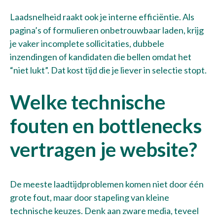
Laadsnelheid raakt ook je interne efficiëntie. Als
pagina’s of formulieren onbetrouwbaar laden, krijg
je vaker incomplete sollicitaties, dubbele
inzendingen of kandidaten die bellen omdat het
“niet lukt”. Dat kost tijd die je liever in selectie stopt.
Welke technische
fouten en bottlenecks
vertragen je website?
Verzenden
De meeste laadtijdproblemen komen niet door één
grote fout, maar door stapeling van kleine
Bel met Thijs
technische keuzes. Denk aan zware media, teveel
+31 10 30 34 599