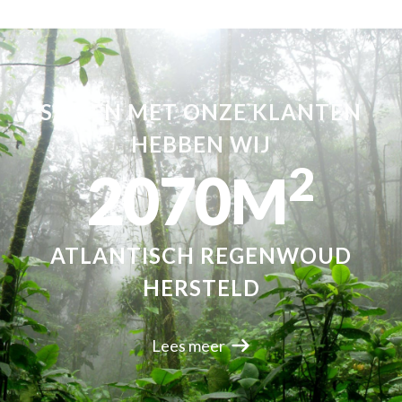
SAMEN MET ONZE KLANTEN
HEBBEN WIJ
2
2070
M
ATLANTISCH REGENWOUD
HERSTELD
Lees meer