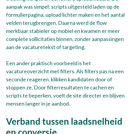
aanpak was simpel: scripts uitgesteld laden op de
formulierpagina, upload lichter maken en het aantal
velden terugbrengen. Daarna werd de flow
merkbaar stabieler op mobiel en kwamen er meer
complete sollicitaties binnen, zonder aanpassingen
aan de vacaturetekst of targeting.
Een ander praktisch voorbeeld is het
Talentwave Solution
vacatureoverzicht met filters. Als filters pas na een
Pronkstukken
seconde reageren, klikken kandidaten door of
stoppen ze. Door filterresultaten te cachen en
Kennisbank
scripts te beperken, voelt de site directer en blijven
mensen langer in je aanbod.
Werken bij
Verband tussen laadsnelheid
Over ons
en conversie