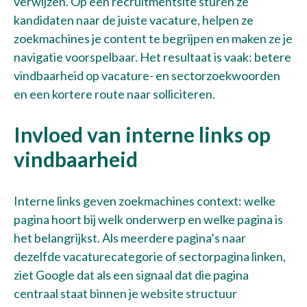
verwijzen. Op een recruitmentsite sturen ze
kandidaten naar de juiste vacature, helpen ze
zoekmachines je content te begrijpen en maken ze je
navigatie voorspelbaar. Het resultaat is vaak: betere
Bel met Thijs
vindbaarheid op vacature- en sectorzoekwoorden
+31 10 30 34 599
en een kortere route naar solliciteren.
Invloed van interne links op
vindbaarheid
Interne links geven zoekmachines context: welke
pagina hoort bij welk onderwerp en welke pagina is
het belangrijkst. Als meerdere pagina’s naar
dezelfde vacaturecategorie of sectorpagina linken,
ziet Google dat als een signaal dat die pagina
centraal staat binnen je website structuur