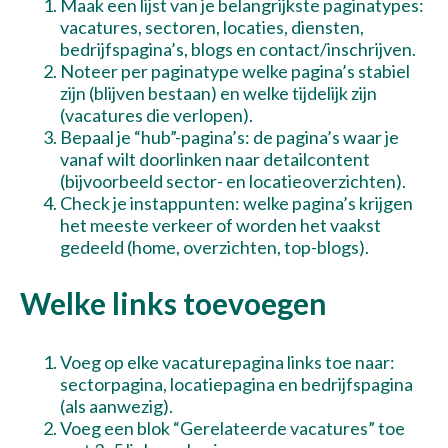
Maak een lijst van je belangrijkste paginatypes:
Talentwave Solution
vacatures, sectoren, locaties, diensten,
bedrijfspagina’s, blogs en contact/inschrijven.
Pronkstukken
Noteer per paginatype welke pagina’s stabiel
zijn (blijven bestaan) en welke tijdelijk zijn
(vacatures die verlopen).
Kennisbank
Bepaal je “hub”-pagina’s: de pagina’s waar je
vanaf wilt doorlinken naar detailcontent
Werken bij
(bijvoorbeeld sector- en locatieoverzichten).
Check je instappunten: welke pagina’s krijgen
Over ons
het meeste verkeer of worden het vaakst
gedeeld (home, overzichten, top-blogs).
Contact
Welke links toevoegen
Maak een afspraak
Voeg op elke vacaturepagina links toe naar:
sectorpagina, locatiepagina en bedrijfspagina
(als aanwezig).
Voeg een blok “Gerelateerde vacatures” toe