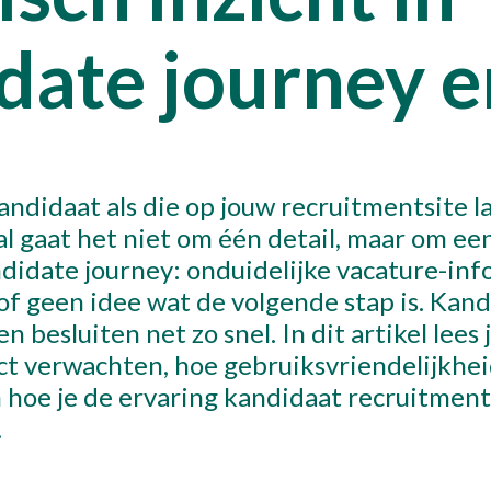
Over 
date journey 
Cont
ndidaat als die op jouw recruitmentsite l
Maak een 
l gaat het niet om één detail, maar om ee
andidate journey: onduidelijke vacature-inf
 of geen idee wat de volgende stap is. Kan
en besluiten net zo snel. In dit artikel lees 
ct verwachten, hoe gebruiksvriendelijkhei
 hoe je de ervaring kandidaat recruitmen
.