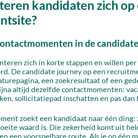
teren kandidaten zich op
ntsite?
contactmomenten in de candidate
teren zich in korte stappen en willen per
rd. De candidate journey op een recruitme
aturepagina, een zoekresultaat of een gede
ijna altijd dezelfde contactmomenten: vac
ken, sollicitatiepad inschatten en pas dan 
oment zoekt een kandidaat naar één ding:
moeite waard is. Die zekerheid komt uit he
 en een voorspelbare route. Als je op één