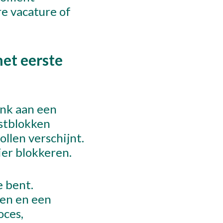
re vacature of
het eerste
enk aan een
kstblokken
ollen verschijnt.
ier blokkeren.
e bent.
pen en een
oces,