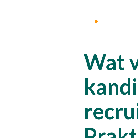
Wat 
kandi
recru
Prakt