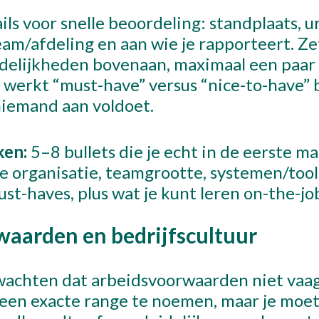
ils voor snelle beoordeling: standplaats, u
am/afdeling en aan wie je rapporteert. Ze
elijkheden bovenaan, maximaal een paar r
n
n werkt “must-have” versus “nice-to-have”
 niemand aan voldoet.
ken:
5–8 bullets die je echt in de eerste m
l met Thijs
e organisatie, teamgrootte, systemen/tools
31 10 30 34 599
st-haves, plus wat je kunt leren on-the-jo
aarden en bedrijfscultuur
achten dat arbeidsvoorwaarden niet vaag 
d een exacte range te noemen, maar je moet