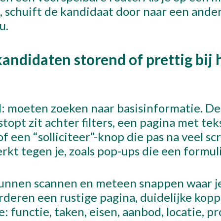
, schuift de kandidaat door naar een ande
u.
andidaten storend of prettig bij 
al: moeten zoeken naar basisinformatie. D
stopt zit achter filters, een pagina met te
 een “solliciteer”-knop die pas na veel scr
rkt tegen je, zoals pop-ups die een formul
 kunnen scannen en meteen snappen waar j
deren een rustige pagina, duidelijke kop
: functie, taken, eisen, aanbod, locatie, pr