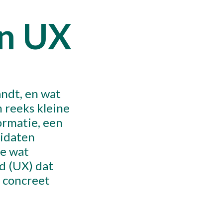
ons
en UX
act
andt, en wat
afspraak
n reeks kleine
ormatie, een
didaten
je wat
d (UX) dat
t concreet