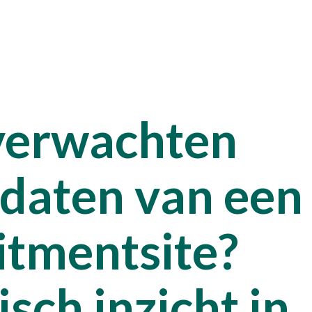
Talen
verwachten
Pron
daten van een
Kenn
itmentsite?
Werke
isch inzicht in