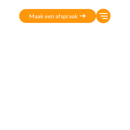
Maak een afspraak
twave Solution
kstukken
isbank
n bij