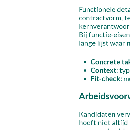
Functionele deta
contractvorm, te
kernverantwoord
Verzende
Bij functie-eise
lange lijst waar
Concrete ta
Be
Context:
typ
+
Fit-check:
mu
Arbeidsvoorw
Kandidaten verw
hoeft niet altij