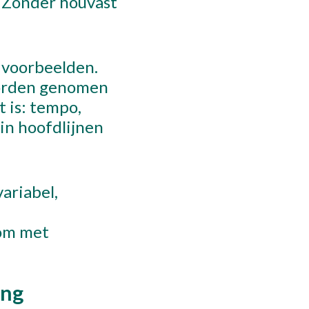
. Zonder houvast
 voorbeelden.
worden genomen
t is: tempo,
in hoofdlijnen
variabel,
 om met
ing