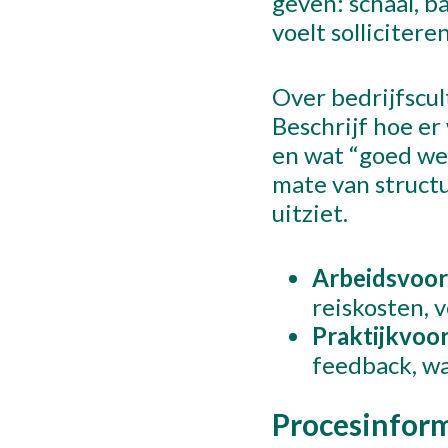
geven: schaal, 
voelt solliciter
Over bedrijfscul
Beschrijf hoe e
en wat “goed wer
mate van structu
uitziet.
Arbeidsvoo
reiskosten, 
Praktijkvoo
feedback, wa
Procesinform