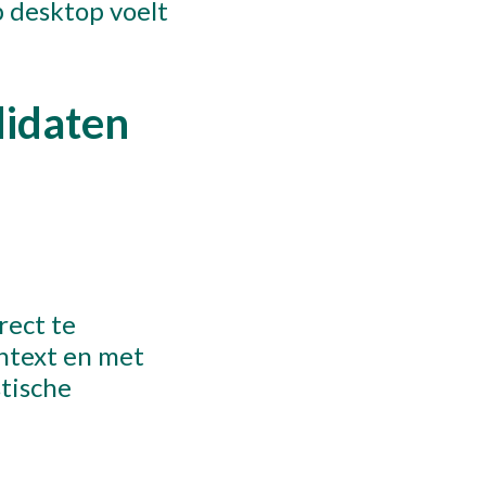
p desktop voelt
didaten
rect te
ontext en met
stische