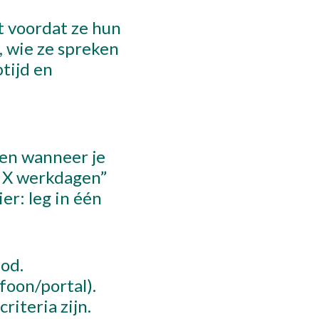
t voordat ze hun
, wie ze spreken
tijd en
 en wanneer je
n X werkdagen”
er: leg in één
od.
foon/portal).
riteria zijn.