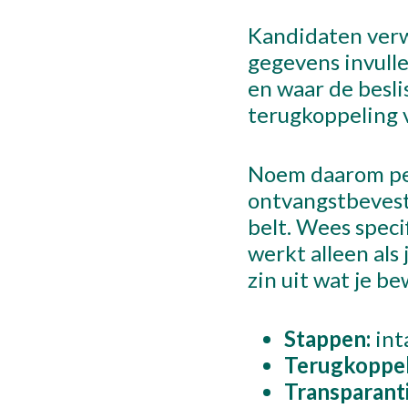
Kandidaten verwa
gegevens invulle
en waar de besli
terugkoppeling v
Noem daarom per
ontvangstbevesti
belt. Wees speci
werkt alleen als
zin uit wat je be
Stappen:
int
Terugkoppel
Transparanti