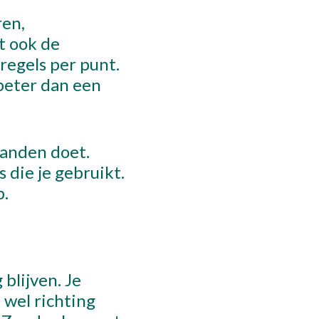
ren,
t ook de
egels per punt.
 beter dan een
aanden doet.
 die je gebruikt.
b.
blijven. Je
 wel richting