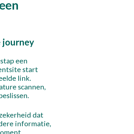
 een
 journey
 stap een
ntsite start
elde link.
ature scannen,
beslissen.
 zekerheid dat
ldere informatie,
 moment