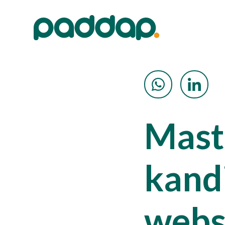
Mast
kandi
webs