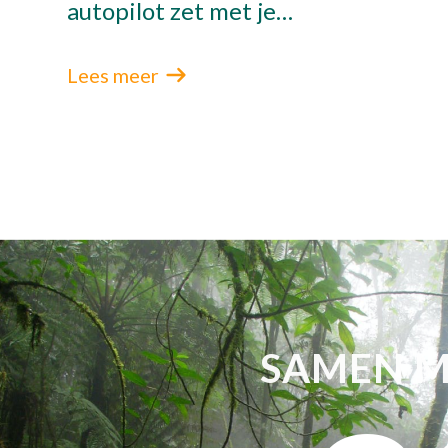
autopilot zet met je
recruitmentsite en slimme AI-
collega’s.
Lees meer
SAMEN M