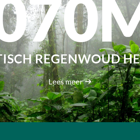
070
TISCH REGENWOUD HE
Lees meer