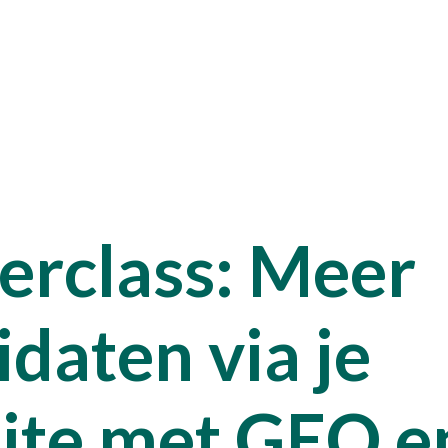
Talen
erclass: Meer
Pron
Kenn
daten via je
Werke
ite met GEO e