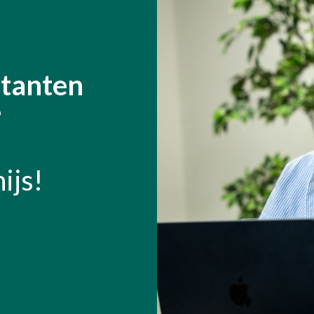
itanten
?
ijs!