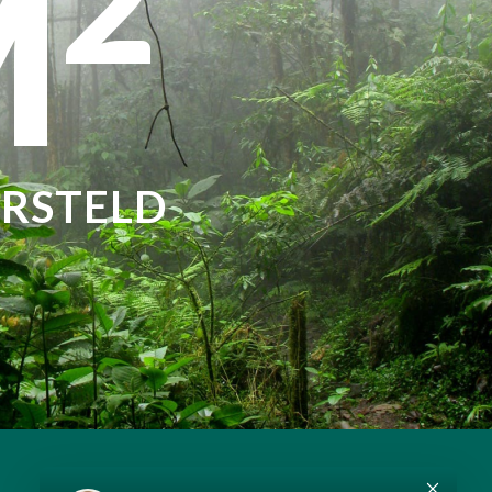
2
M
RSTELD