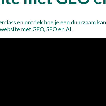
Over 
erclass en ontdek hoe je een duurzaam ka
Cont
 website met GEO, SEO en AI.
Maak een 