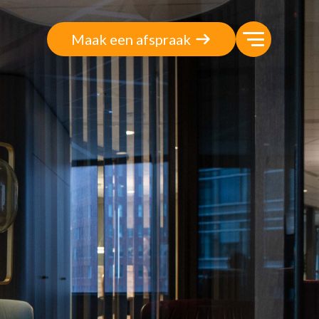
Maak een afspraak
twave Solution
kstukken
isbank
n bij