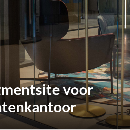
Over 
Cont
Maak een 
tmentsite voor
atenkantoor