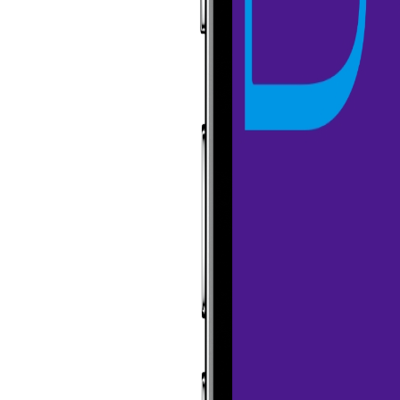
n
l met Thijs
31 10 30 34 599