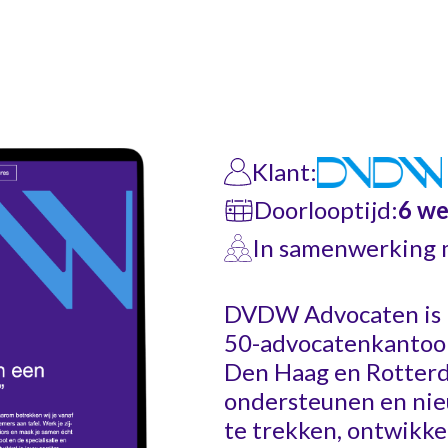
Klant:
Doorlooptijd:
6 w
In samenwerking 
DVDW Advocaten is in
50-advocatenkantoor
Den Haag en Rotterd
ondersteunen en nie
te trekken, ontwikke