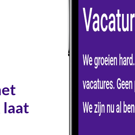
het
laat