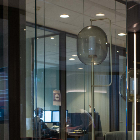
Talen
Pron
Kenn
Werke