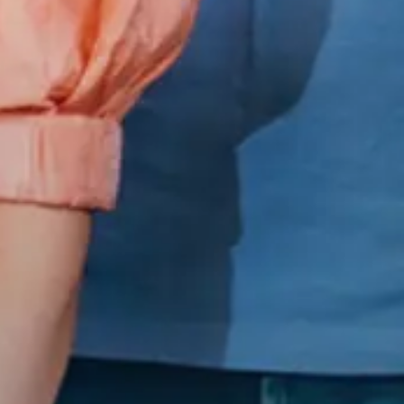
Talentwave Solution
Pronkstukken
Kennisbank
Werken bij
Over ons