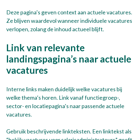
Werken bij
Deze pagina’s geven context aan actuele vacatures.
Ze blijven waardevol wanneer individuele vacatures
Over ons
verlopen, zolang de inhoud actueel blijft.
Contact
Link van relevante
landingspagina’s naar actuele
Maak een afspraak
vacatures
Interne links maken duidelijk welke vacatures bij
welke thema’s horen. Link vanaf functiegroep-,
sector- en locatiepagina’s naar passende actuele
vacatures.
Gebruik beschrijvende linkteksten. Een linktekst als
“bekijk vacatures voor salarisadministrateurs” geeft