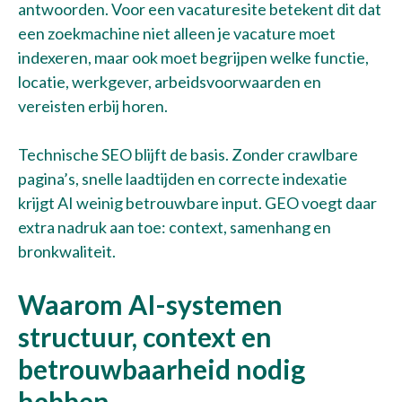
antwoorden. Voor een vacaturesite betekent dit dat
een zoekmachine niet alleen je vacature moet
indexeren, maar ook moet begrijpen welke functie,
locatie, werkgever, arbeidsvoorwaarden en
vereisten erbij horen.
Technische SEO blijft de basis. Zonder crawlbare
pagina’s, snelle laadtijden en correcte indexatie
krijgt AI weinig betrouwbare input. GEO voegt daar
Verzenden
extra nadruk aan toe: context, samenhang en
bronkwaliteit.
Waarom AI-systemen
Bel met Thijs
+31 10 30 34 599
structuur, context en
betrouwbaarheid nodig
hebben