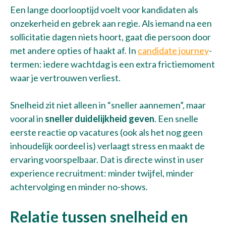
Een lange doorlooptijd voelt voor kandidaten als
onzekerheid en gebrek aan regie. Als iemand na een
sollicitatie dagen niets hoort, gaat die persoon door
Bel met Thijs
met andere opties of haakt af. In
candidate journey
-
+31 10 30 34 599
termen: iedere wachtdag is een extra frictiemoment
waar je vertrouwen verliest.
Snelheid zit niet alleen in “sneller aannemen”, maar
vooral in
sneller duidelijkheid geven
. Een snelle
eerste reactie op vacatures (ook als het nog geen
inhoudelijk oordeel is) verlaagt stress en maakt de
ervaring voorspelbaar. Dat is directe winst in user
experience recruitment: minder twijfel, minder
achtervolging en minder no-shows.
Relatie tussen snelheid en