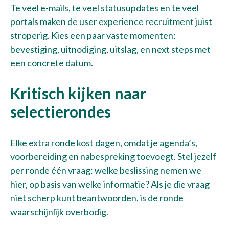
Kennisbank
Te veel e-mails, te veel statusupdates en te veel
portals maken de user experience recruitment juist
Werken bij
stroperig. Kies een paar vaste momenten:
bevestiging, uitnodiging, uitslag, en next steps met
Over ons
een concrete datum.
Contact
Kritisch kijken naar
selectierondes
Maak een afspraak
Elke extra ronde kost dagen, omdat je agenda’s,
voorbereiding en nabespreking toevoegt. Stel jezelf
per ronde één vraag: welke beslissing nemen we
hier, op basis van welke informatie? Als je die vraag
niet scherp kunt beantwoorden, is de ronde
waarschijnlijk overbodig.