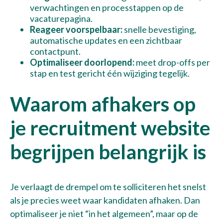
verwachtingen en processtappen op de
vacaturepagina.
Reageer voorspelbaar:
snelle bevestiging,
automatische updates en een zichtbaar
contactpunt.
Optimaliseer doorlopend:
meet drop-offs per
stap en test gericht één wijziging tegelijk.
Waarom afhakers op
je recruitment website
begrijpen belangrijk is
Verzenden
Je verlaagt de drempel om te solliciteren het snelst
als je precies weet waar kandidaten afhaken. Dan
Bel met Thijs
+31 10 30 34 599
optimaliseer je niet “in het algemeen”, maar op de