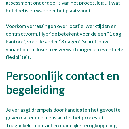
assessment onderdeel is van het proces, leg uit wat
het doel is en wanneer het plaatsvindt.
Voorkom verrassingen over locatie, werktijden en
contractvorm. Hybride betekent voor de een “1 dag
kantoor”, voor de ander “3 dagen”. Schrijf jouw
variant op, inclusief reisverwachtingen en eventuele
Talentwave Solution
flexibiliteit.
Pronkstukken
Persoonlijk contact en
Kennisbank
begeleiding
Werken bij
Je verlaagt drempels door kandidaten het gevoel te
Over ons
geven dat er een mens achter het proces zit.
Toegankelijk contact en duidelijke terugkoppeling
Contact