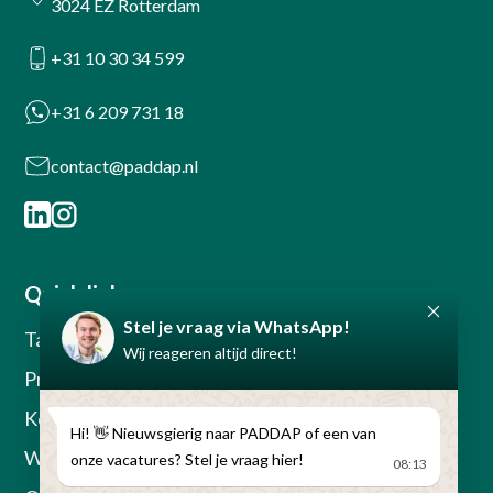
3024 EZ Rotterdam
+31 10 30 34 599
+31 6 209 731 18
contact@paddap.nl
Quick links
Talentwave Solution
Pronkstukken
Kennisbank
Werken bij