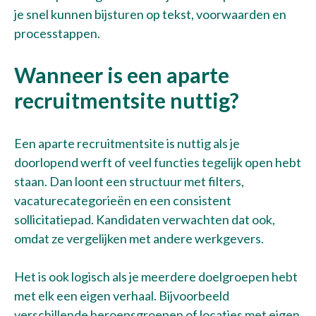
je snel kunnen bijsturen op tekst, voorwaarden en
processtappen.
Wanneer is een aparte
recruitmentsite nuttig?
Een aparte recruitmentsite is nuttig als je
doorlopend werft of veel functies tegelijk open hebt
staan. Dan loont een structuur met filters,
vacaturecategorieën en een consistent
Talentwave Solution
sollicitatiepad. Kandidaten verwachten dat ook,
omdat ze vergelijken met andere werkgevers.
Pronkstukken
Kennisbank
Het is ook logisch als je meerdere doelgroepen hebt
met elk een eigen verhaal. Bijvoorbeeld
Werken bij
verschillende beroepsgroepen of locaties met eigen