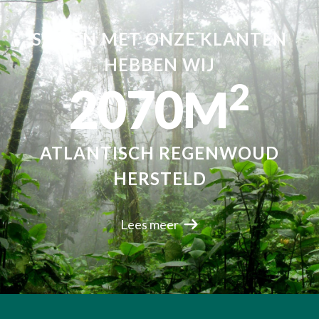
SAMEN MET ONZE KLANTEN
HEBBEN WIJ
2
2070
M
ATLANTISCH REGENWOUD
HERSTELD
Lees meer