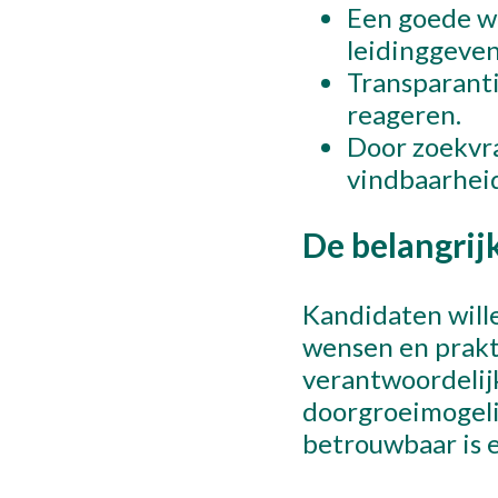
Een goede we
leidinggeve
Transparanti
reageren.
Door zoekvra
vindbaarheid
De belangrij
Kandidaten wille
wensen en prakti
verantwoordelijk
doorgroeimogeli
betrouwbaar is e