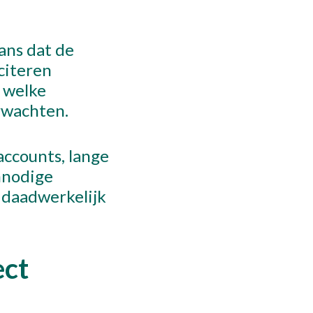
ans dat de
iciteren
, welke
rwachten.
accounts, lange
onnodige
 daadwerkelijk
ect