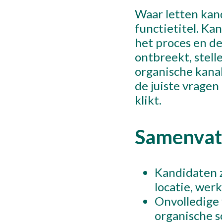
Waar letten kand
functietitel. Ka
het proces en de
ontbreekt, stelle
organische kanal
de juiste vrage
klikt.
Samenvat
Kandidaten z
locatie, wer
Onvolledige 
organische so