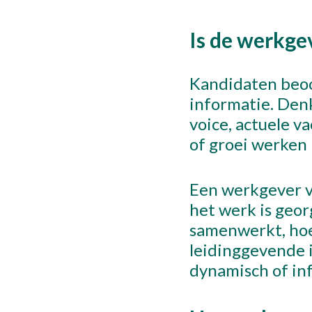
Is de werkge
Verzende
Kandidaten beoo
informatie. Denk
voice, actuele v
of groei werken 
Be
+
Een werkgever 
het werk is geo
samenwerkt, hoe
leidinggevende 
dynamisch of in