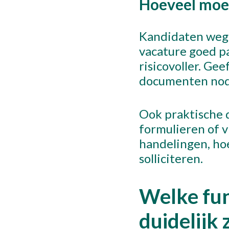
Hoeveel moei
Kandidaten wege
vacature goed pas
risicovoller. Ge
documenten nodi
Ook praktische d
formulieren of v
handelingen, ho
solliciteren.
Welke fun
duidelijk 