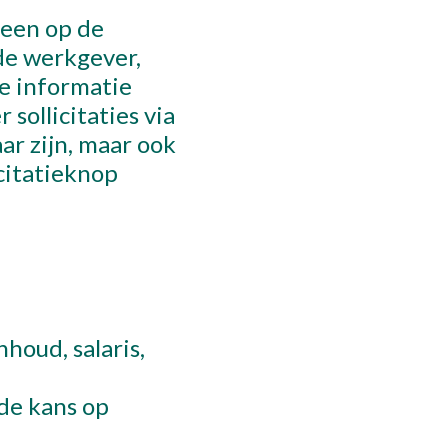
leen op de
ons
 de werkgever,
ie informatie
 sollicitaties via
act
ar zijn, maar ook
citatieknop
afspraak
houd, salaris,
 de kans op