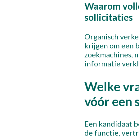
Waarom volle
sollicitaties
Organisch verke
krijgen om een b
zoekmachines, ma
informatie verkle
Welke vr
vóór een s
Een kandidaat be
de functie, vert