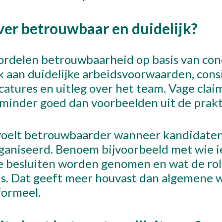
ver betrouwbaar en duidelijk?
n
rdelen betrouwbaarheid op basis van con
 aan duidelijke arbeidsvoorwaarden, cons
acatures en uitleg over het team. Vage clai
minder goed dan voorbeelden uit de prakt
l met Thijs
31 10 30 34 599
voelt betrouwbaarder wanneer kandidate
rganiseerd. Benoem bijvoorbeeld met wie 
 besluiten worden genomen en wat de rol
is. Dat geeft meer houvast dan algemene 
formeel.