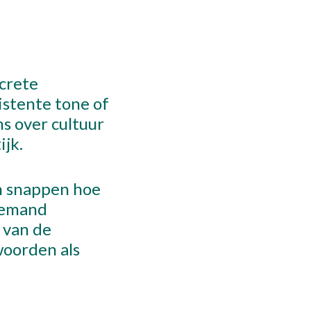
crete
istente tone of
ms over cultuur
ijk.
n snappen hoe
iemand
 van de
woorden als