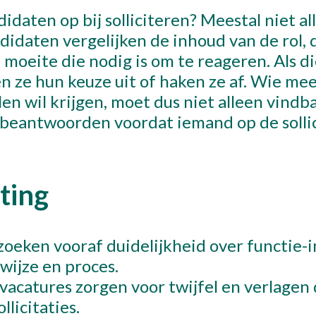
idaten op bij solliciteren? Meestal niet al
Over 
ndidaten vergelijken de inhoud van de rol,
 moeite die nodig is om te reageren. Als d
n ze hun keuze uit of haken ze af. Wie meer
Cont
en wil krijgen, moet dus niet alleen vindba
n beantwoorden voordat iemand op de solli
Maak een 
ting
oeken vooraf duidelijkheid over functie-in
kwijze en proces.
vacatures zorgen voor twijfel en verlagen
llicitaties.