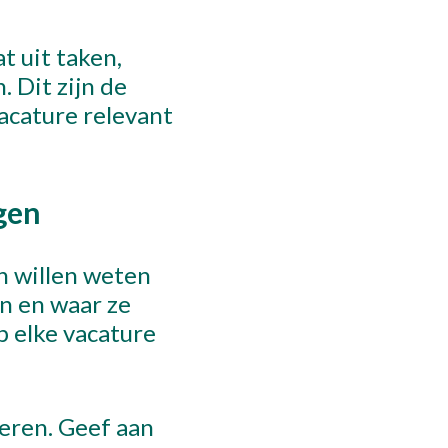
t uit taken,
. Dit zijn de
acature relevant
gen
en willen weten
n en waar ze
p elke vacature
eren. Geef aan