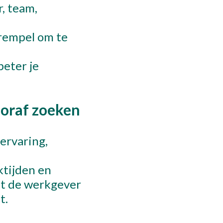
, team,
drempel om te
eter je
ooraf zoeken
 ervaring,
ktijden en
at de werkgever
t.