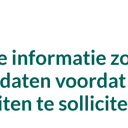
Talen
 informatie z
Pron
daten voordat
Kenn
ten te sollicit
Werke